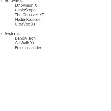
Softwares:
EthoVision XT
DanioScope
The Observer XT
Media Recorder
UltraVox
XT
Systems:
DanioVision
CatWalk XT
ErasmusLadder
PhenoTyper
Automated Tube Test