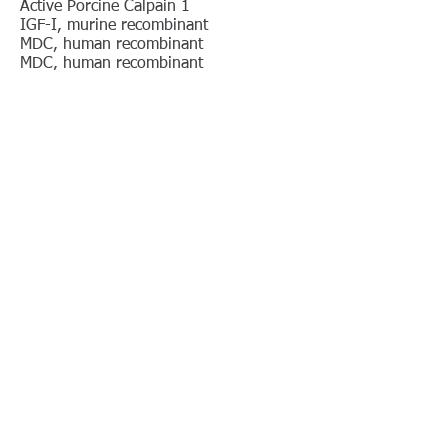
Active Porcine Calpain 1
IGF-I, murine recombinant
MDC, human recombinant
MDC, human recombinant
MDC, human recombinant
ApoE4, human recombinant
pGB Hsp90 siRNA Vector Mix
Acetic Acid (50 mM)
Conheça mais acessando o
site
https://www.irg-bioscience.com/
© 2025 Sellex Scientific, Inc.
All Rights Reserved
www.sellex.com